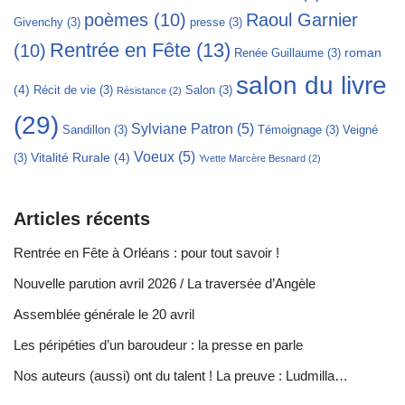
poèmes
(10)
Raoul Garnier
Givenchy
(3)
presse
(3)
Rentrée en Fête
(13)
(10)
roman
Renée Guillaume
(3)
salon du livre
(4)
Récit de vie
(3)
Salon
(3)
Résistance
(2)
(29)
Sylviane Patron
(5)
Sandillon
(3)
Témoignage
(3)
Veigné
Voeux
(5)
Vitalité Rurale
(4)
(3)
Yvette Marcère Besnard
(2)
Articles récents
Rentrée en Fête à Orléans : pour tout savoir !
Nouvelle parution avril 2026 / La traversée d’Angèle
Assemblée générale le 20 avril
Les péripéties d’un baroudeur : la presse en parle
Nos auteurs (aussi) ont du talent ! La preuve : Ludmilla…