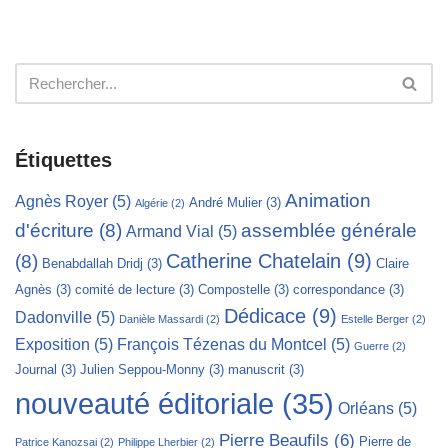
Étiquettes
Animation
Agnès Royer
(5)
André Mulier
(3)
Algérie
(2)
d'écriture
(8)
assemblée générale
Armand Vial
(5)
Catherine Chatelain
(9)
(8)
Benabdallah Dridj
(3)
Claire
Agnès
(3)
comité de lecture
(3)
Compostelle
(3)
correspondance
(3)
Dédicace
(9)
Dadonville
(5)
Danièle Massardi
(2)
Estelle Berger
(2)
Exposition
(5)
François Tézenas du Montcel
(5)
Guerre
(2)
Journal
(3)
Julien Seppou-Monny
(3)
manuscrit
(3)
nouveauté éditoriale
(35)
Orléans
(5)
Pierre Beaufils
(6)
Pierre de
Patrice Kanozsai
(2)
Philippe Lherbier
(2)