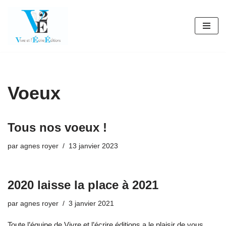
Aller
au
contenu
Voeux
Tous nos voeux !
par
agnes royer
13 janvier 2023
2020 laisse la place à 2021
par
agnes royer
3 janvier 2021
Toute l’équipe de Vivre et l’écrire éditions a le plaisir de vous