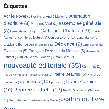
Étiquettes
Animation
Agnès Royer
(5)
André Mulier
(3)
Algérie
(2)
d'écriture
(8)
assemblée générale
Armand Vial
(5)
Catherine Chatelain
(9)
(8)
Benabdallah Dridj
(3)
Claire
Agnès
(3)
comité de lecture
(3)
Compostelle
(3)
correspondance
(3)
Dédicace
(9)
Dadonville
(5)
Danièle Massardi
(2)
Estelle Berger
(2)
Exposition
(5)
François Tézenas du Montcel
(5)
Guerre
(2)
Journal
(3)
Julien Seppou-Monny
(3)
manuscrit
(3)
nouveauté éditoriale
(35)
Orléans
(5)
Pierre Beaufils
(6)
Pierre de
Patrice Kanozsai
(2)
Philippe Lherbier
(2)
poèmes
(10)
Raoul Garnier
Givenchy
(3)
presse
(3)
Rentrée en Fête
(13)
(10)
roman
Renée Guillaume
(3)
salon du livre
(4)
Récit de vie
(3)
Salon
(3)
Résistance
(2)