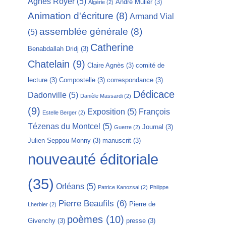
Agnès Royer
(5)
André Mulier
(3)
Algérie
(2)
Animation d'écriture
(8)
Armand Vial
assemblée générale
(8)
(5)
Catherine
Benabdallah Dridj
(3)
Chatelain
(9)
Claire Agnès
(3)
comité de
lecture
(3)
Compostelle
(3)
correspondance
(3)
Dédicace
Dadonville
(5)
Danièle Massardi
(2)
(9)
Exposition
(5)
François
Estelle Berger
(2)
Tézenas du Montcel
(5)
Journal
(3)
Guerre
(2)
Julien Seppou-Monny
(3)
manuscrit
(3)
nouveauté éditoriale
(35)
Orléans
(5)
Patrice Kanozsai
(2)
Philippe
Pierre Beaufils
(6)
Pierre de
Lherbier
(2)
poèmes
(10)
Givenchy
(3)
presse
(3)