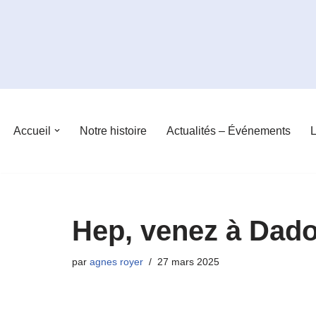
Aller
au
contenu
Accueil
Notre histoire
Actualités – Événements
L
Hep, venez à Dadon
par
agnes royer
27 mars 2025