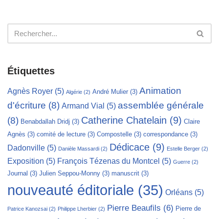
Étiquettes
Animation
Agnès Royer
(5)
André Mulier
(3)
Algérie
(2)
d'écriture
(8)
assemblée générale
Armand Vial
(5)
Catherine Chatelain
(9)
(8)
Benabdallah Dridj
(3)
Claire
Agnès
(3)
comité de lecture
(3)
Compostelle
(3)
correspondance
(3)
Dédicace
(9)
Dadonville
(5)
Danièle Massardi
(2)
Estelle Berger
(2)
Exposition
(5)
François Tézenas du Montcel
(5)
Guerre
(2)
Journal
(3)
Julien Seppou-Monny
(3)
manuscrit
(3)
nouveauté éditoriale
(35)
Orléans
(5)
Pierre Beaufils
(6)
Pierre de
Patrice Kanozsai
(2)
Philippe Lherbier
(2)