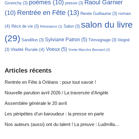
poèmes
(10)
Raoul Garnier
Givenchy
(3)
presse
(3)
Rentrée en Fête
(13)
(10)
roman
Renée Guillaume
(3)
salon du livre
(4)
Récit de vie
(3)
Salon
(3)
Résistance
(2)
(29)
Sylviane Patron
(5)
Sandillon
(3)
Témoignage
(3)
Veigné
Voeux
(5)
Vitalité Rurale
(4)
(3)
Yvette Marcère Besnard
(2)
Articles récents
Rentrée en Fête à Orléans : pour tout savoir !
Nouvelle parution avril 2026 / La traversée d’Angèle
Assemblée générale le 20 avril
Les péripéties d’un baroudeur : la presse en parle
Nos auteurs (aussi) ont du talent ! La preuve : Ludmilla…