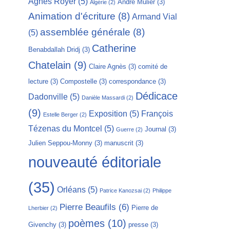
Agnès Royer
(5)
André Mulier
(3)
Algérie
(2)
Animation d'écriture
(8)
Armand Vial
assemblée générale
(8)
(5)
Catherine
Benabdallah Dridj
(3)
Chatelain
(9)
Claire Agnès
(3)
comité de
lecture
(3)
Compostelle
(3)
correspondance
(3)
Dédicace
Dadonville
(5)
Danièle Massardi
(2)
(9)
Exposition
(5)
François
Estelle Berger
(2)
Tézenas du Montcel
(5)
Journal
(3)
Guerre
(2)
Julien Seppou-Monny
(3)
manuscrit
(3)
nouveauté éditoriale
(35)
Orléans
(5)
Patrice Kanozsai
(2)
Philippe
Pierre Beaufils
(6)
Pierre de
Lherbier
(2)
poèmes
(10)
Givenchy
(3)
presse
(3)