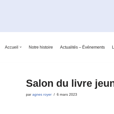
Aller
au
contenu
Accueil
Notre histoire
Actualités – Événements
L
Salon du livre jeu
par
agnes royer
6 mars 2023