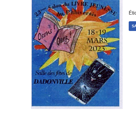
Éti
S