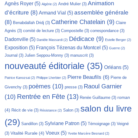
Animation
Agnès Royer
(5)
André Mulier
(3)
Algérie
(2)
d'écriture
(8)
assemblée générale
Armand Vial
(5)
Catherine Chatelain
(9)
(8)
Benabdallah Dridj
(3)
Claire
Agnès
(3)
comité de lecture
(3)
Compostelle
(3)
correspondance
(3)
Dédicace
(9)
Dadonville
(5)
Danièle Massardi
(2)
Estelle Berger
(2)
Exposition
(5)
François Tézenas du Montcel
(5)
Guerre
(2)
Journal
(3)
Julien Seppou-Monny
(3)
manuscrit
(3)
nouveauté éditoriale
(35)
Orléans
(5)
Pierre Beaufils
(6)
Pierre de
Patrice Kanozsai
(2)
Philippe Lherbier
(2)
poèmes
(10)
Raoul Garnier
Givenchy
(3)
presse
(3)
Rentrée en Fête
(13)
(10)
roman
Renée Guillaume
(3)
salon du livre
(4)
Récit de vie
(3)
Salon
(3)
Résistance
(2)
(29)
Sylviane Patron
(5)
Sandillon
(3)
Témoignage
(3)
Veigné
Voeux
(5)
Vitalité Rurale
(4)
(3)
Yvette Marcère Besnard
(2)