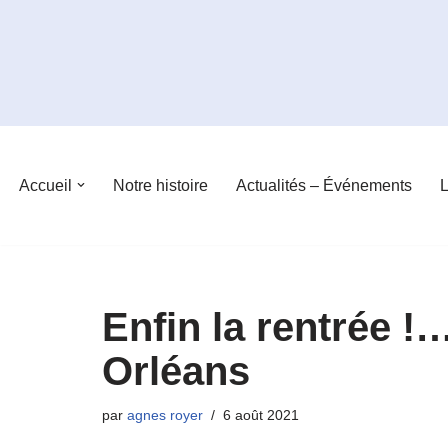
Aller
au
contenu
Accueil
Notre histoire
Actualités – Événements
L
Enfin la rentrée !
Orléans
par
agnes royer
6 août 2021