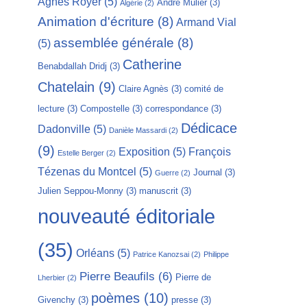
Agnès Royer
(5)
André Mulier
(3)
Algérie
(2)
Animation d'écriture
(8)
Armand Vial
assemblée générale
(8)
(5)
Catherine
Benabdallah Dridj
(3)
Chatelain
(9)
Claire Agnès
(3)
comité de
lecture
(3)
Compostelle
(3)
correspondance
(3)
Dédicace
Dadonville
(5)
Danièle Massardi
(2)
(9)
Exposition
(5)
François
Estelle Berger
(2)
Tézenas du Montcel
(5)
Journal
(3)
Guerre
(2)
Julien Seppou-Monny
(3)
manuscrit
(3)
nouveauté éditoriale
(35)
Orléans
(5)
Patrice Kanozsai
(2)
Philippe
Pierre Beaufils
(6)
Pierre de
Lherbier
(2)
poèmes
(10)
Givenchy
(3)
presse
(3)