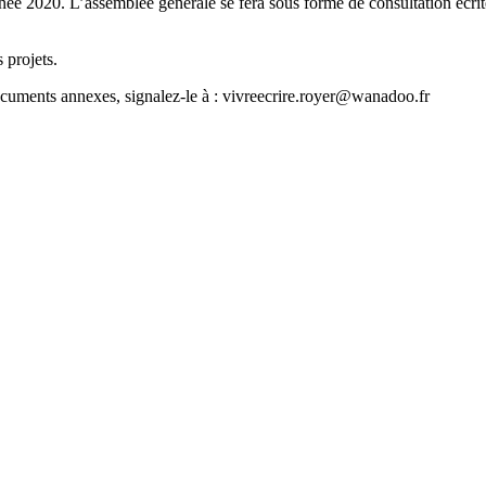
née 2020. L’assemblée générale se fera sous forme de consultation écrit
 projets.
documents annexes, signalez-le à : vivreecrire.royer@wanadoo.fr