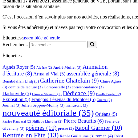
le
samedi 17 avril 2021
, assemblée générale de V2E, portant sur l’an
raison de la situation sanitaire.
C’est l’occasion d’en savoir plus sur nos activités, nos réalisations, nos
Si vous êtes adhérent(e) et n’avez pas reçu votre convocation et les 
Étiquettes:
assemblée générale
Rechercher...
Étiquettes
Animation
Agnès Royer
(5)
André Mulier
(3)
Algérie
(2)
d'écriture
(8)
assemblée générale
(8)
Armand Vial
(5)
Catherine Chatelain
(9)
Benabdallah Dridj
(3)
Claire Agnès
(3)
comité de lecture
(3)
Compostelle
(3)
correspondance
(3)
Dédicace
(9)
Dadonville
(5)
Danièle Massardi
(2)
Estelle Berger
(2)
Exposition
(5)
François Tézenas du Montcel
(5)
Guerre
(2)
Journal
(3)
Julien Seppou-Monny
(3)
manuscrit
(3)
nouveauté éditoriale
(35)
Orléans
(5)
Pierre Beaufils
(6)
Pierre de
Patrice Kanozsai
(2)
Philippe Lherbier
(2)
poèmes
(10)
Raoul Garnier
(10)
Givenchy
(3)
presse
(3)
Rentrée en Fête
(13)
roman
(4)
Renée Guillaume
(3)
Récit