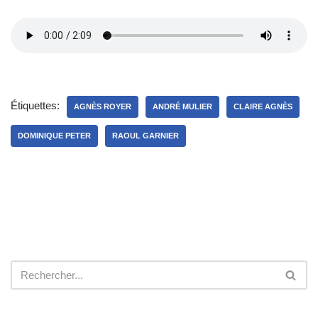
o
Étiquettes:
AGNÈS ROYER
ANDRÉ MULIER
CLAIRE AGNÈS
DOMINIQUE PETER
RAOUL GARNIER