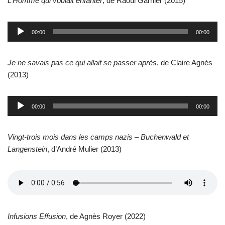
L’Homme qui voulait enfanter
, de Raoul Garnier (2015)
L
00:00
00:00
e
c
Je ne savais pas ce qui allait se passer après
, de Claire Agnès
t
(2013)
e
u
r
L
00:00
00:00
a
e
u
c
d
Vingt-trois mois dans les camps nazis – Buchenwald et
t
i
Langenstein
, d’André Mulier (2013)
e
o
u
r
a
u
d
Infusions Effusion
, de Agnès Royer (2022)
i