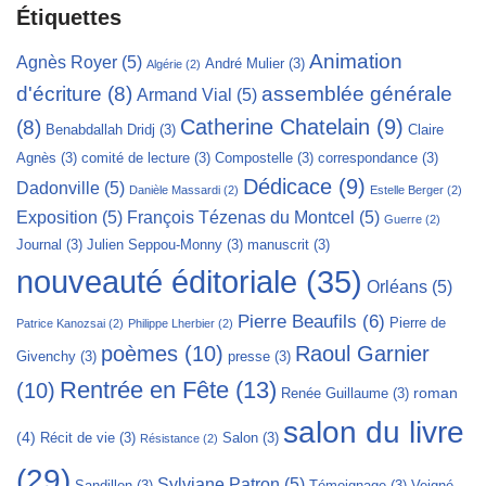
Étiquettes
Animation
Agnès Royer
(5)
André Mulier
(3)
Algérie
(2)
d'écriture
(8)
assemblée générale
Armand Vial
(5)
Catherine Chatelain
(9)
(8)
Benabdallah Dridj
(3)
Claire
Agnès
(3)
comité de lecture
(3)
Compostelle
(3)
correspondance
(3)
Dédicace
(9)
Dadonville
(5)
Danièle Massardi
(2)
Estelle Berger
(2)
Exposition
(5)
François Tézenas du Montcel
(5)
Guerre
(2)
Journal
(3)
Julien Seppou-Monny
(3)
manuscrit
(3)
nouveauté éditoriale
(35)
Orléans
(5)
Pierre Beaufils
(6)
Pierre de
Patrice Kanozsai
(2)
Philippe Lherbier
(2)
poèmes
(10)
Raoul Garnier
Givenchy
(3)
presse
(3)
Rentrée en Fête
(13)
(10)
roman
Renée Guillaume
(3)
salon du livre
(4)
Récit de vie
(3)
Salon
(3)
Résistance
(2)
(29)
Sylviane Patron
(5)
Sandillon
(3)
Témoignage
(3)
Veigné