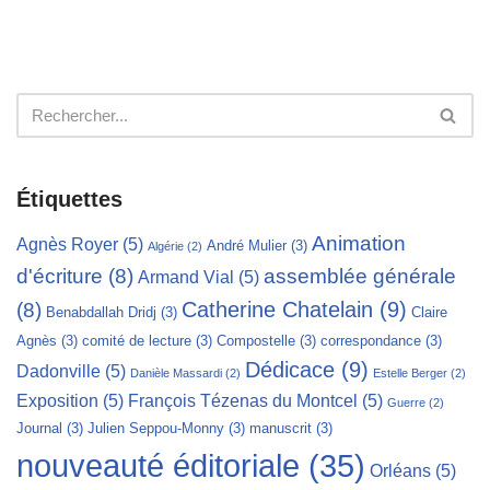
Étiquettes
Animation
Agnès Royer
(5)
André Mulier
(3)
Algérie
(2)
d'écriture
(8)
assemblée générale
Armand Vial
(5)
Catherine Chatelain
(9)
(8)
Benabdallah Dridj
(3)
Claire
Agnès
(3)
comité de lecture
(3)
Compostelle
(3)
correspondance
(3)
Dédicace
(9)
Dadonville
(5)
Danièle Massardi
(2)
Estelle Berger
(2)
Exposition
(5)
François Tézenas du Montcel
(5)
Guerre
(2)
Journal
(3)
Julien Seppou-Monny
(3)
manuscrit
(3)
nouveauté éditoriale
(35)
Orléans
(5)