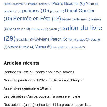
Pierre Beaufils
(6)
Pierre de
Patrice Kanozsai
(2)
Philippe Lherbier
(2)
poèmes
(10)
Raoul Garnier
Givenchy
(3)
presse
(3)
Rentrée en Fête
(13)
(10)
roman
Renée Guillaume
(3)
salon du livre
(4)
Récit de vie
(3)
Salon
(3)
Résistance
(2)
(29)
Sylviane Patron
(5)
Sandillon
(3)
Témoignage
(3)
Veigné
Voeux
(5)
Vitalité Rurale
(4)
(3)
Yvette Marcère Besnard
(2)
Articles récents
Rentrée en Fête à Orléans : pour tout savoir !
Nouvelle parution avril 2026 / La traversée d’Angèle
Assemblée générale le 20 avril
Les péripéties d’un baroudeur : la presse en parle
Nos auteurs (aussi) ont du talent ! La preuve : Ludmilla…