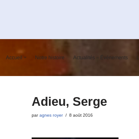
Aller
au
contenu
Accueil
Notre histoire
Actualités – Événements
L
Adieu, Serge
par
agnes royer
8 août 2016