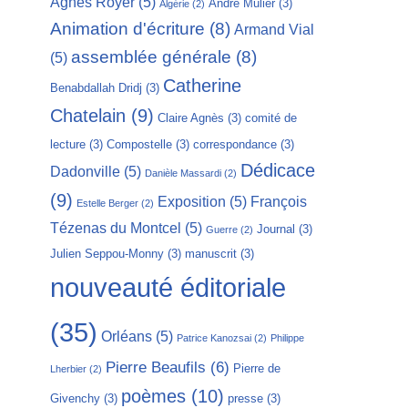
Agnès Royer
(5)
André Mulier
(3)
Algérie
(2)
Animation d'écriture
(8)
Armand Vial
assemblée générale
(8)
(5)
Catherine
Benabdallah Dridj
(3)
Chatelain
(9)
Claire Agnès
(3)
comité de
lecture
(3)
Compostelle
(3)
correspondance
(3)
Dédicace
Dadonville
(5)
Danièle Massardi
(2)
(9)
Exposition
(5)
François
Estelle Berger
(2)
Tézenas du Montcel
(5)
Journal
(3)
Guerre
(2)
Julien Seppou-Monny
(3)
manuscrit
(3)
nouveauté éditoriale
(35)
Orléans
(5)
Patrice Kanozsai
(2)
Philippe
Pierre Beaufils
(6)
Pierre de
Lherbier
(2)
poèmes
(10)
Givenchy
(3)
presse
(3)