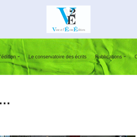
’édition
Le conservatoire des écrits
Publications
C
e…