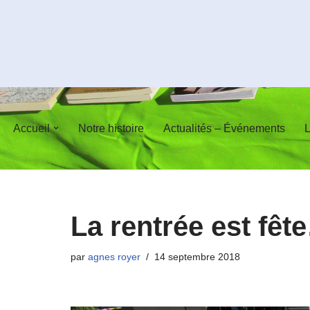
Aller
au
contenu
Accueil
Notre histoire
Actualités – Événements
L
La rentrée est fêt
par
agnes royer
14 septembre 2018