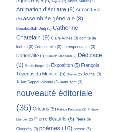
Agnès Royer
(5)
André Mulier
(3)
Algérie
(2)
Animation d'écriture
(8)
Armand Vial
assemblée générale
(8)
(5)
Catherine
Benabdallah Dridj
(3)
Chatelain
(9)
Claire Agnès
(3)
comité de
lecture
(3)
Compostelle
(3)
correspondance
(3)
Dédicace
Dadonville
(5)
Danièle Massardi
(2)
(9)
Exposition
(5)
François
Estelle Berger
(2)
Tézenas du Montcel
(5)
Journal
(3)
Guerre
(2)
Julien Seppou-Monny
(3)
manuscrit
(3)
nouveauté éditoriale
(35)
Orléans
(5)
Patrice Kanozsai
(2)
Philippe
Pierre Beaufils
(6)
Pierre de
Lherbier
(2)
poèmes
(10)
Givenchy
(3)
presse
(3)