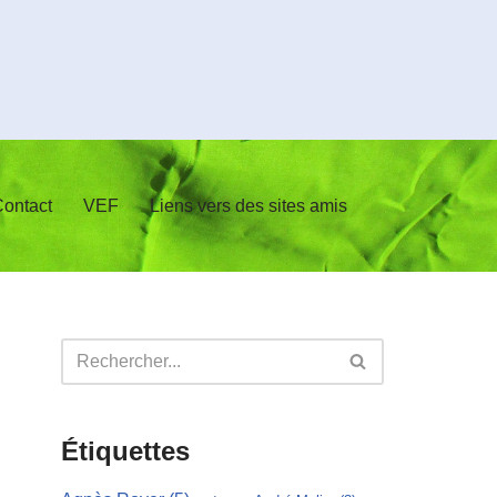
ontact
VEF
Liens vers des sites amis
Étiquettes