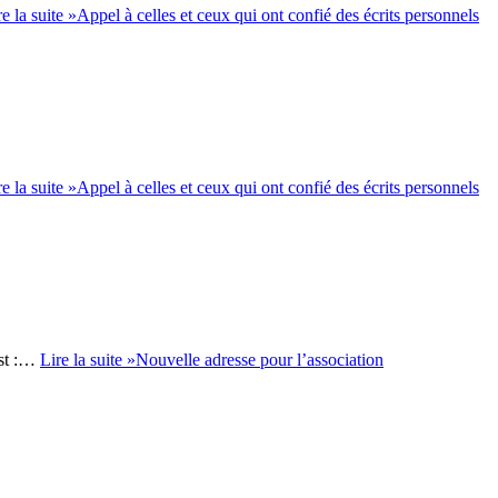
re la suite »
Appel à celles et ceux qui ont confié des écrits personnels
re la suite »
Appel à celles et ceux qui ont confié des écrits personnels
est :…
Lire la suite »
Nouvelle adresse pour l’association