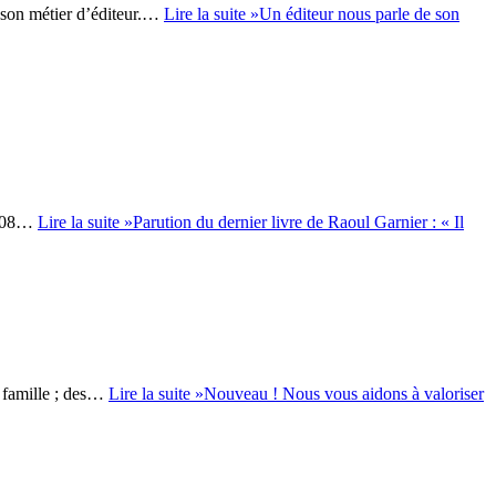
e son métier d’éditeur.…
Lire la suite »
Un éditeur nous parle de son
s 308…
Lire la suite »
Parution du dernier livre de Raoul Garnier : « Il
e famille ; des…
Lire la suite »
Nouveau ! Nous vous aidons à valoriser