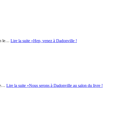
lon le…
Lire la suite »
Hep, venez à Dadonville !
née…
Lire la suite »
Nous serons à Dadonville au salon du livre !