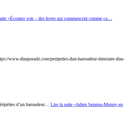
uite »
Écoutez voir – des livres qui commencent comme ça…
https://www.diasporadz.com/peripeties-dun-baroudeur-itineraire-dun-
 Péripéties d’un baroudeur…
Lire la suite »
Julien Seppou-Monny en